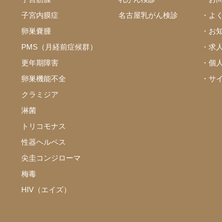
子宮内膜症
名古屋乳がん検診
・よ
卵巣嚢腫
・お
PMS（月経前症候群）
・求
更年期障害
・個
卵巣機能不全
・サ
クラミジア
淋菌
トリコモナス
性器ヘルペス
尖圭コンジローマ
梅毒
HIV（エイズ）