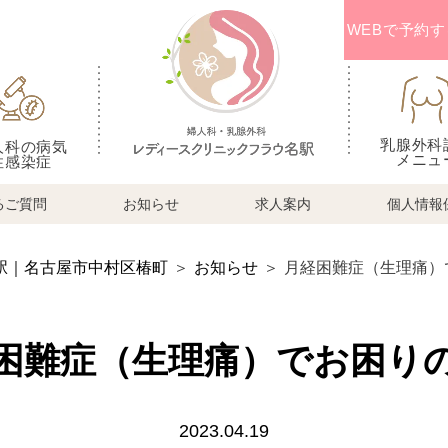
WEBで予約す
乳腺外科
人科の病気
メニュ
性感染症
るご質問
お知らせ
求人案内
個人情報
駅｜名古屋市中村区椿町
＞
お知らせ
＞
月経困難症（生理痛）
困難症（生理痛）でお困り
2023.04.19