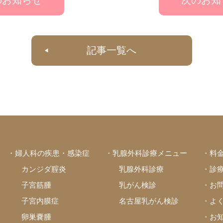
のお知らせ
次のお知
記事一覧へ
・婦人科の疾患・感染症
・乳腺外科診療メニュー
・料
カンジダ腟炎
乳腺外科診療
・診
子宮筋腫
乳がん検診
・お
子宮内膜症
名古屋乳がん検診
・よ
卵巣嚢腫
・お