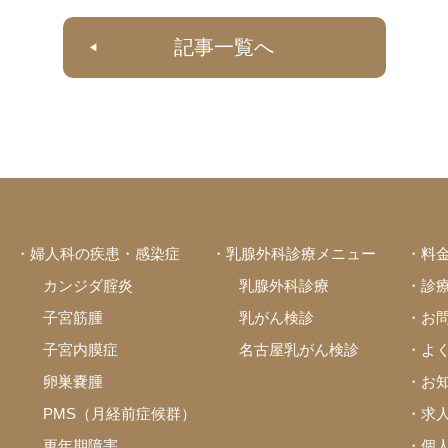
記事一覧へ
・婦人科の疾患・感染症
・乳腺外科診療メニュー
・料
カンジダ腟炎
乳腺外科診療
・診
子宮筋腫
乳がん検診
・お
子宮内膜症
名古屋乳がん検診
・よ
卵巣嚢腫
・お
PMS（月経前症候群）
・求
更年期障害
・個