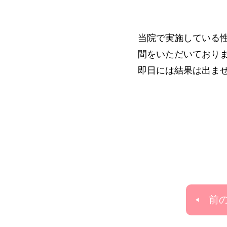
当院で実施している
間をいただいており
即日には結果は出ま
前