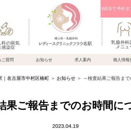
WEBで予約す
乳腺外科
人科の病気
メニュ
性感染症
るご質問
お知らせ
求人案内
個人情報
駅｜名古屋市中村区椿町
＞
お知らせ
＞
～検査結果ご報告まで
結果ご報告までのお時間に
2023.04.19