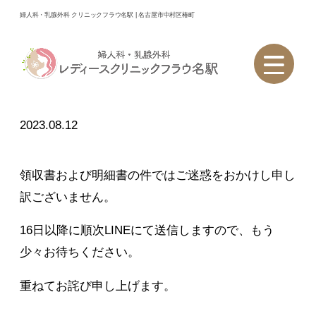
婦人科・乳腺外科 レディースクリニックフラウ名駅｜名古屋市中
婦人科・乳腺外科 クリニックフラウ名駅 | 名古屋市中村区椿町
村区椿町
＞
お知らせ
＞
8月12日に受診された方へ
8月12日に受診された方へ
2023.08.12
領収書および明細書の件ではご迷惑をおかけし申し
訳ございません。
16日以降に順次LINEにて送信しますので、もう
少々お待ちください。
重ねてお詫び申し上げます。