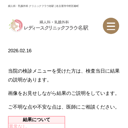
婦人科・乳腺外科 レディースクリニックフラウ名駅｜名古屋市中
婦人科・乳腺外科 クリニックフラウ名駅 | 名古屋市中村区椿町
村区椿町
＞
お知らせ
＞
乳がん検診結果表
乳がん検診結果表
2026.02.16
当院の検診メニューを受けた方は、検査当日に結果
の説明があります。
画像をお見せしながら結果のご説明をしています。
ご不明な点や不安な点は、医師にご相談ください。
結果について
異常なし