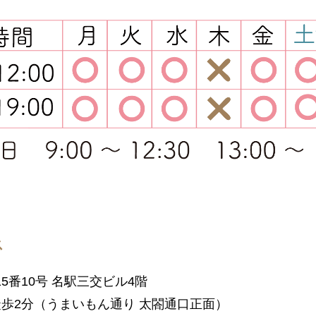
ス
5番10号 名駅三交ビル4階
徒歩2分（うまいもん通り 太閤通口正面）