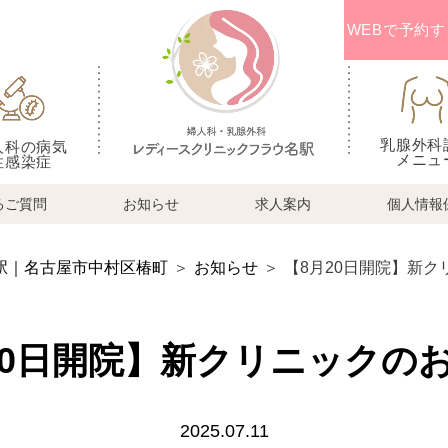
WEBで予約す
乳腺外科
人科の病気
メニュ
性感染症
るご質問
お知らせ
求人案内
個人情報
駅｜名古屋市中村区椿町
＞
お知らせ
＞
【8月20日開院】新
20日開院】新クリニックの
2025.07.11