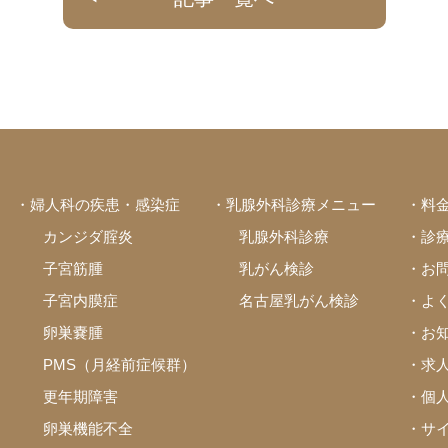
・婦人科の疾患・感染症
・乳腺外科診療メニュー
・料
カンジダ腟炎
乳腺外科診療
・診
子宮筋腫
乳がん検診
・お
子宮内膜症
名古屋乳がん検診
・よ
卵巣嚢腫
・お
PMS（月経前症候群）
・求
更年期障害
・個
卵巣機能不全
・サ